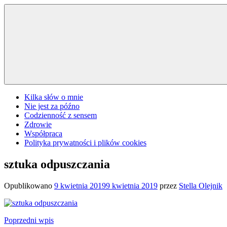
Przejdź
do
treści
Kilka słów o mnie
Nie jest za późno
Codzienność z sensem
Zdrowie
Współpraca
Polityka prywatności i plików cookies
sztuka odpuszczania
Opublikowano
9 kwietnia 2019
9 kwietnia 2019
przez
Stella Olejnik
Nawigacja
Poprzedni wpis