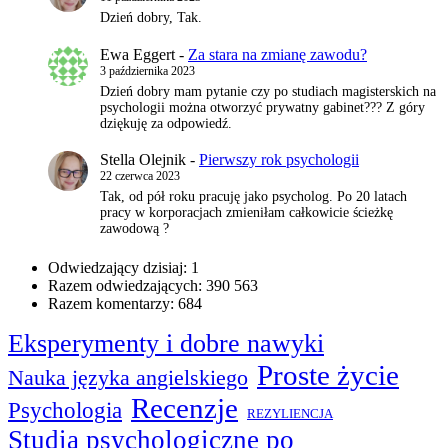
Dzień dobry, Tak.
Ewa Eggert
-
Za stara na zmianę zawodu?
3 października 2023
Dzień dobry mam pytanie czy po studiach magisterskich na
psychologii można otworzyć prywatny gabinet??? Z góry
dziękuję za odpowiedź.
Stella Olejnik
-
Pierwszy rok psychologii
22 czerwca 2023
Tak, od pół roku pracuję jako psycholog. Po 20 latach
pracy w korporacjach zmieniłam całkowicie ścieżkę
zawodową ?
Odwiedzający dzisiaj:
1
Razem odwiedzających:
390 563
Razem komentarzy:
684
Eksperymenty i dobre nawyki
Proste życie
Nauka języka angielskiego
Recenzje
Psychologia
REZYLIENCJA
Studia psychologiczne po