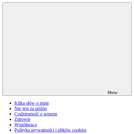
Przejdź
do
treści
Menu
Kilka słów o mnie
Nie jest za późno
Codzienność z sensem
Zdrowie
Współpraca
Polityka prywatności i plików cookies