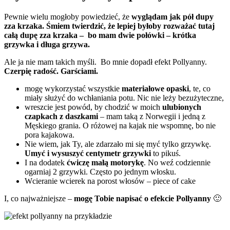
Pewnie wielu mogłoby powiedzieć, że
wyglądam jak pół dupy
zza krzaka. Śmiem twierdzić, że lepiej byłoby rozważać tutaj
całą dupę zza krzaka – bo mam dwie połówki – krótka
grzywka i długa grzywa.
Ale ja nie mam takich myśli. Bo mnie dopadł efekt Pollyanny.
Czerpię radość. Garściami.
mogę wykorzystać wszystkie
materiałowe opaski
, te, co
miały służyć do wchłaniania potu. Nic nie leży bezużyteczne,
wreszcie jest powód, by chodzić w moich
ulubionych
czapkach z daszkami
– mam taką z Norwegii i jedną z
Męskiego grania. O różowej na kajak nie wspomnę, bo nie
pora kajakowa.
Nie wiem, jak Ty, ale zdarzało mi się myć tylko grzywkę.
Umyć i wysuszyć centymetr grzywki
to pikuś.
I na dodatek
ćwiczę małą motorykę
. No weź codziennie
ogarniaj 2 grzywki. Często po jednym włosku.
Wcieranie wcierek na porost włosów – piece of cake
I, co najważniejsze –
mogę Tobie napisać o efekcie Pollyanny
🙂