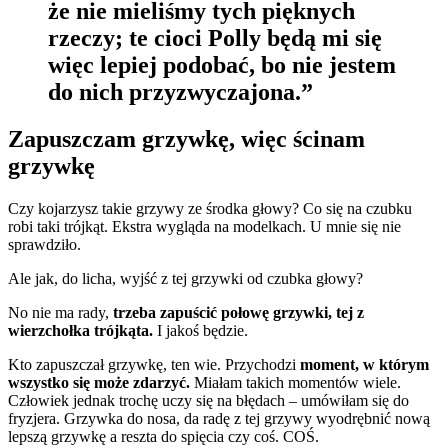
że nie mieliśmy tych pięknych
rzeczy; te cioci Polly będą mi się
więc lepiej podobać, bo nie jestem
do nich przyzwyczajona.”
Zapuszczam grzywkę, więc ścinam
grzywkę
Czy kojarzysz takie grzywy ze środka głowy? Co się na czubku
robi taki trójkąt. Ekstra wygląda na modelkach. U mnie się nie
sprawdziło.
Ale jak, do licha, wyjść z tej grzywki od czubka głowy?
No nie ma rady,
trzeba zapuścić połowę grzywki, tej z
wierzchołka trójkąta.
I jakoś będzie.
Kto zapuszczał grzywkę, ten wie. Przychodzi
moment, w którym
wszystko się może zdarzyć.
Miałam takich momentów wiele.
Człowiek jednak trochę uczy się na błędach – umówiłam się do
fryzjera. Grzywka do nosa, da radę z tej grzywy wyodrębnić nową
lepszą grzywkę a reszta do spięcia czy coś. COŚ.