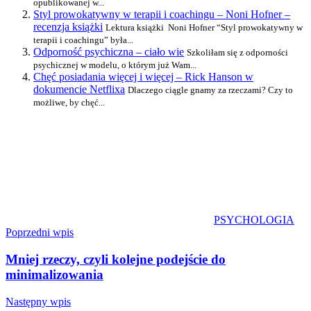
opublikowanej w...
Styl prowokatywny w terapii i coachingu – Noni Hofner –
recenzja książki
Lektura książki Noni Hofner “Styl prowokatywny w
terapii i coachingu” była...
Odporność psychiczna – ciało wie
Szkoliłam się z odporności
psychicznej w modelu, o którym już Wam...
Chęć posiadania więcej i więcej – Rick Hanson w
dokumencie Netflixa
Dlaczego ciągle gnamy za rzeczami? Czy to
możliwe, by chęć...
PSYCHOLOGIA
Nawigacja
Poprzedni wpis
wpisu
Mniej rzeczy, czyli kolejne podejście do
minimalizowania
Następny wpis