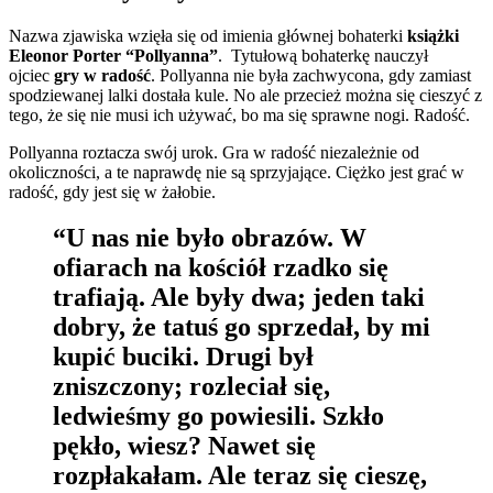
Nazwa zjawiska wzięła się od imienia głównej bohaterki
książki
Eleonor Porter “Pollyanna”
. Tytułową bohaterkę nauczył
ojciec
gry w radość
. Pollyanna nie była zachwycona, gdy zamiast
spodziewanej lalki dostała kule. No ale przecież można się cieszyć z
tego, że się nie musi ich używać, bo ma się sprawne nogi. Radość.
Pollyanna roztacza swój urok. Gra w radość niezależnie od
okoliczności, a te naprawdę nie są sprzyjające. Ciężko jest grać w
radość, gdy jest się w żałobie.
“U nas nie było obrazów. W
ofiarach na kościół rzadko się
trafiają. Ale były dwa; jeden taki
dobry, że tatuś go sprzedał, by mi
kupić buciki. Drugi był
zniszczony; rozleciał się,
ledwieśmy go powiesili. Szkło
pękło, wiesz? Nawet się
rozpłakałam. Ale teraz się cieszę,