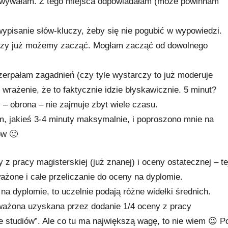
otowywałam. Z tego miejsca odpowiadałam (może powinnam
wypisanie słów-kluczy, żeby się nie pogubić w wypowiedzi.
, czy już możemy zacząć. Mogłam zacząć od dowolnego
zerpałam zagadnień (czy tyle wystarczy to już moderuje
rażenie, że to faktycznie idzie błyskawicznie. 5 minut?
– obrona – nie zajmuje zbyt wiele czasu.
m, jakieś 3-4 minuty maksymalnie, i poproszono mnie na
ów 🙂
 z pracy magisterskiej (już znanej) i oceny ostatecznej – te
ażone i całe przeliczanie do oceny na dyplomie.
a dyplomie, to uczelnie podają różne widełki średnich.
 ważona uzyskana przez dodanie 1/4 oceny z pracy
e studiów”. Ale co tu ma największą wagę, to nie wiem 😉 P