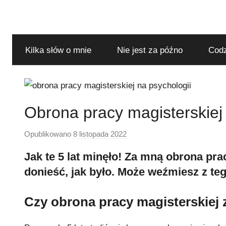
Przejdź
do
treści
Kilka słów o mnie
Nie jest za późno
Codz
Obrona pracy magisterskiej 
Opublikowano
8 listopada 2022
p
r
Jak te 5 lat minęło! Za mną obrona pra
z
donieść, jak było. Może weźmiesz z teg
e
z
Czy obrona pracy magisterskiej 
S
t
e