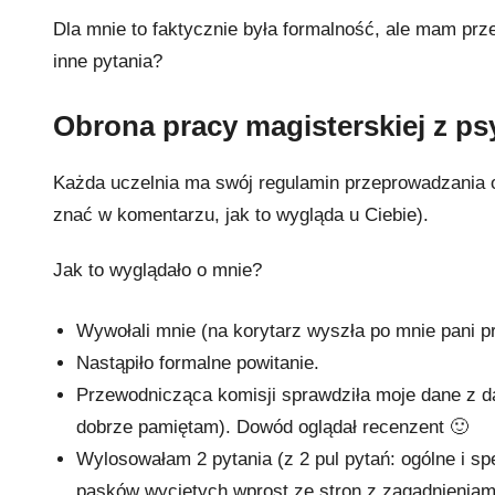
Dla mnie to faktycznie była formalność, ale mam prz
inne pytania?
Obrona pracy magisterskiej z ps
Każda uczelnia ma swój regulamin przeprowadzania 
znać w komentarzu, jak to wygląda u Ciebie).
Jak to wyglądało o mnie?
Wywołali mnie (na korytarz wyszła po mnie pani p
Nastąpiło formalne powitanie.
Przewodnicząca komisji sprawdziła moje dane z da
dobrze pamiętam). Dowód oglądał recenzent 🙂
Wylosowałam 2 pytania (z 2 pul pytań: ogólne i sp
pasków wyciętych wprost ze stron z zagadnieniami 