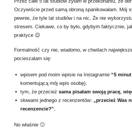
Przez całe 5 lat studiów żyłam w przekonaniu, że obr
l
Oczywiście przed samą obroną spanikowałam. Mój sy
l
pewnie, że tyle lat studiów i na nic. Że nie wykorzys
a
stresem. Ciekawe, co by było, gdybym faktycznie, ja
O
praktyce 😉
l
e
Formalność czy nie, wiadomo, w chwilach największe
j
pocieszałam się:
n
i
wpisem pod moim wpisie na Instagramie
“5 minut 
k
komentującą mój wpis osobę).
tym, że przecież
sama pisałam swoją pracę, wię
słowami jednego z recenzentów:
„przecież Was ni
recenzencie?”.
No właśnie 🙂