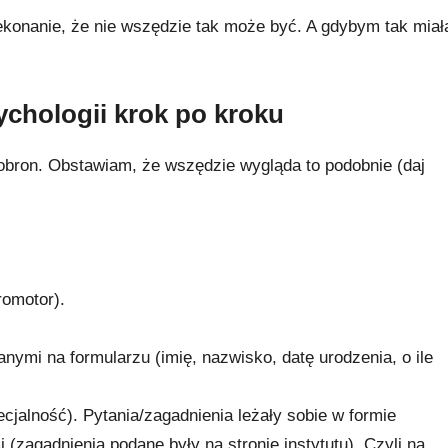
ekonanie, że nie wszędzie tak może być. A gdybym tak miał
ychologii krok po kroku
obron. Obstawiam, że wszędzie wygląda to podobnie (daj
romotor).
nymi na formularzu (imię, nazwisko, datę urodzenia, o ile
ecjalność). Pytania/zagadnienia leżały sobie w formie
(zagadnienia podane były na stronie instytutu). Czyli na