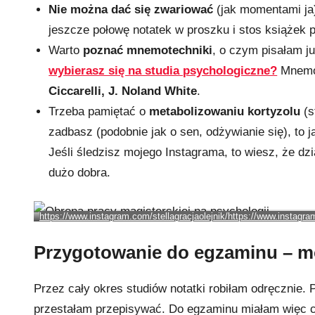
Nie można dać się zwariować
(jak momentami ja
jeszcze połowę notatek w proszku i stos książek 
Warto
poznać mnemotechniki
, o czym pisałam j
wybierasz się na studia psychologiczne?
Mnemot
Ciccarelli, J. Noland White
.
Trzeba pamiętać o
metabolizowaniu kortyzolu
(s
zadbasz (podobnie jak o sen, odżywianie się), to 
Jeśli śledzisz mojego Instagrama, to wiesz, że d
dużo dobra.
https://www.instagram.com/stellagracjaolejnik/
https://www.instagram
Przygotowanie do egzaminu – mo
Przez cały okres studiów notatki robiłam odręcznie
przestałam przepisywać. Do egzaminu miałam więc c