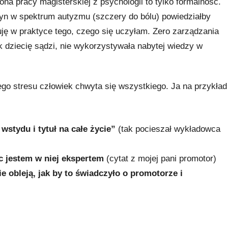
ona pracy magisterskiej z psychologii to tylko formalność.
n w spektrum autyzmu (szczery do bólu) powiedziałby
tuję w praktyce tego, czego się uczyłam. Zero zarządzania
k dziecię sądzi, nie wykorzystywała nabytej wiedzy w
go stresu człowiek chwyta się wszystkiego. Ja na przykład
wstydu i tytuł na całe życie”
(tak pocieszał wykładowca
c jestem w niej ekspertem
(cytat z mojej pani promotor)
e obleją, jak by to świadczyło o promotorze i