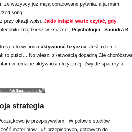
), że wszyscy już mają opracowane pytania, a ja mam
przed sobą.
uż przy okazji wpisu
Jakie książki warto czytać, gdy
echniki znajdziesz w książce
„Psychologia” Saundra K.
tres) a tu wchodzi
aktywność fizyczna
. Jeśli o to nie
jak to puści… No wiesz, z łatwością dopadną Cie choróbstwa
ziałam w temacie aktywności fizycznej. Zwykłe spacery a
.com/stellagracjaolejnik/
ja strategia
. Początkowo je przepisywałam. W połowie studiów
ześć materiałów już przepisanych, gotowych do