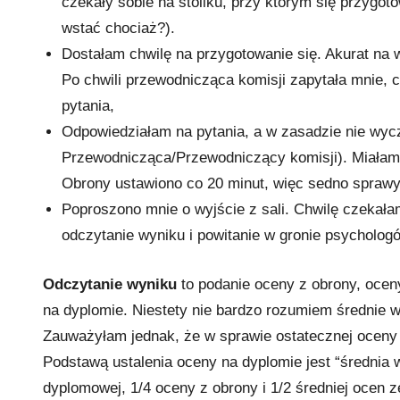
czekały sobie na stoliku, przy którym się przyg
wstać chociaż?).
Dostałam chwilę na przygotowanie się. Akurat na 
Po chwili przewodnicząca komisji zapytała mnie
pytania,
Odpowiedziałam na pytania, a w zasadzie nie wyc
Przewodnicząca/Przewodniczący komisji). Miałam w
Obrony ustawiono co 20 minut, więc sedno sprawy 
Poproszono mnie o wyjście z sali. Chwilę czekała
odczytanie wyniku i powitanie w gronie psycholog
Odczytanie wyniku
to podanie oceny z obrony, oceny
na dyplomie. Niestety nie bardzo rozumiem średnie w
Zauważyłam jednak, że w sprawie ostatecznej oceny n
Podstawą ustalenia oceny na dyplomie jest “średnia
dyplomowej, 1/4 oceny z obrony i 1/2 średniej ocen z