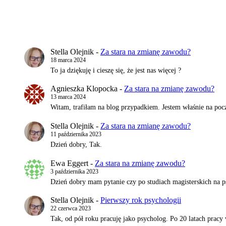
Stella Olejnik
-
Za stara na zmianę zawodu?
18 marca 2024
To ja dziękuję i cieszę się, że jest nas więcej ?
Agnieszka Klopocka
-
Za stara na zmianę zawodu?
13 marca 2024
Witam, trafiłam na blog przypadkiem. Jestem właśnie na pocz
Stella Olejnik
-
Za stara na zmianę zawodu?
11 października 2023
Dzień dobry, Tak.
Ewa Eggert
-
Za stara na zmianę zawodu?
3 października 2023
Dzień dobry mam pytanie czy po studiach magisterskich na 
Stella Olejnik
-
Pierwszy rok psychologii
22 czerwca 2023
Tak, od pół roku pracuję jako psycholog. Po 20 latach prac