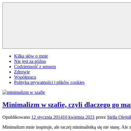
Przejdź
do
treści
Kilka słów o mnie
Nie jest za późno
Codzienność z sensem
Zdrowie
Współpraca
Polityka prywatności i plików cookies
Minimalizm w szafie, czyli dlaczego go m
Opublikowano
12 stycznia 2014
10 kwietnia 2021
przez
Stella Olejni
Minimalizm mnie inspiruje, ale raczej minimalistką się nie stanę. A