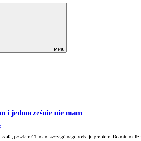
Menu
am i jednocześnie nie mam
k
le z szafą, powiem Ci, mam szczególnego rodzaju problem. Bo minimali