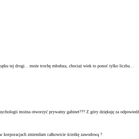
ątku tej drogi... może trochę młodsza, chociaż wiek to ponoć tylko liczba…
psychologii można otworzyć prywatny gabinet??? Z góry dziękuję za odpowiedź
y w korporacjach zmieniłam całkowicie ścieżkę zawodową ?