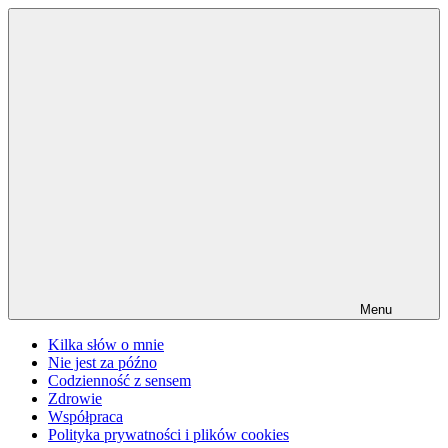
Przejdź
do
treści
Menu
Kilka słów o mnie
Nie jest za późno
Codzienność z sensem
Zdrowie
Współpraca
Polityka prywatności i plików cookies