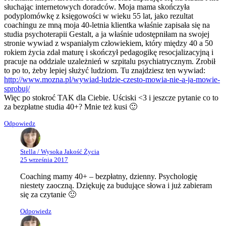
słuchając internetowych doradców. Moja mama skończyła
podyplomówkę z księgowości w wieku 55 lat, jako rezultat
coachingu ze mną moja 40-letnia klientka właśnie zapisała się na
studia psychoterapii Gestalt, a ja właśnie udostępniłam na swojej
stronie wywiad z wspaniałym człowiekiem, który między 40 a 50
rokiem życia zdał maturę i skończył pedagogikę resocjalizacyjną i
pracuje na oddziale uzależnień w szpitalu psychiatrycznym. Zrobił
to po to, żeby lepiej służyć ludziom. Tu znajdziesz ten wywiad:
http://www.mozna.pl/wywiad-ludzie-czesto-mowia-nie-a-ja-mowie-
sprobuj/
Więc po stokroć TAK dla Ciebie. Uściski <3 i jeszcze pytanie co to
za bezpłatne studia 40+? Mnie też kusi 🙂
Odpowiedz
Stella / Wysoka Jakość Życia
25 września 2017
Coaching mamy 40+ – bezpłatny, dzienny. Psychologię
niestety zaoczną. Dziękuję za budujące słowa i już zabieram
się za czytanie 🙂
Odpowiedz