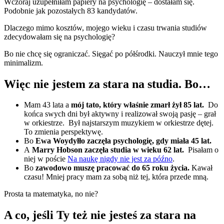
Wczoraj uzupełniłam papiery na psychologię – dostałam się.
Podobnie jak pozostałych 83 kandydatów.
Dlaczego mimo kosztów, mojego wieku i czasu trwania studiów
zdecydowałam się na psychologię?
Bo nie chcę się ograniczać. Sięgać po półśrodki. Nauczył mnie tego
minimalizm.
Więc nie jestem za stara na studia. Bo…
Mam 43 lata a
mój tato, który właśnie zmarł żył 85 lat.
Do
końca swych dni był aktywny i realizował swoją pasję – grał
w orkiestrze. Był najstarszym muzykiem w orkiestrze dętej.
To zmienia perspektywę.
Bo
Ewa Woydyłło zaczęła psychologię, gdy miała 45 lat.
A
Marry Hobson zaczęła studia w wieku 62 lat.
Pisałam o
niej w poście
Na naukę nigdy nie jest za późno
.
Bo
zawodowo muszę pracować do 65 roku życia.
Kawał
czasu! Mniej pracy mam za sobą niż tej, która przede mną.
Prosta ta matematyka, no nie?
A co, jeśli Ty też nie jesteś za stara na