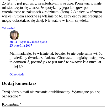
25 lat i… jest jednym z najmłodszych w grupie. Ponieważ to małe
miasto, często się zdarza, że spotykamy jego kolegów po
czterdziestce na zakupach z rodzinami (żoną, 2-3 dzieci w różnym
wieku). Studia zaoczne są właśnie po to, żeby osoby już pracujące
mogły dokształcać się dalej. Nie ważne w jakim są wieku.
Odpowiedz
Stella / Wysoka Jakość Życia
25 września 2017
Mam nadzieję, że właśnie tak będzie, że nie będę sama wśród
powiedźmy dwudziestolatków. Chociaż… mogłabym się przez
to odmłodzić, poczuć jak to jest mieć te dwadzieścia kilka lat
mniej 😉
Odpowiedz
Dodaj komentarz
Twój adres e-mail nie zostanie opublikowany.
Wymagane pola są
oznaczone
*
Komentarz
*