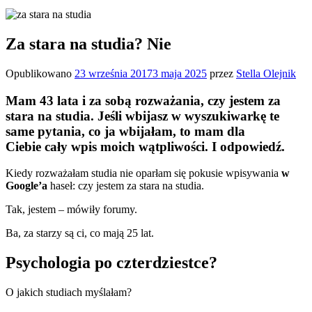
Za stara na studia? Nie
Opublikowano
23 września 2017
3 maja 2025
przez
Stella Olejnik
M
am 43 lata i za sobą rozważania, czy jestem za
stara na studia. Jeśli wbijasz w wyszukiwarkę te
same pytania, co ja wbijałam, to mam dla
Ciebie cały wpis moich wątpliwości. I odpowiedź.
Kiedy rozważałam studia nie oparłam się pokusie wpisywania
w
Google’a
haseł: czy jestem za stara na studia.
Tak, jestem – mówiły forumy.
Ba, za starzy są ci, co mają 25 lat.
Psychologia po czterdziestce?
O jakich studiach myślałam?