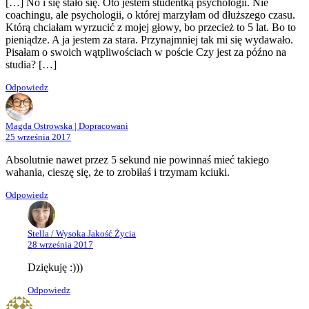
[…] No i się stało się. Oto jestem studentką psychologii. Nie
coachingu, ale psychologii, o której marzyłam od dłuższego czasu.
Którą chciałam wyrzucić z mojej głowy, bo przecież to 5 lat. Bo to
pieniądze. A ja jestem za stara. Przynajmniej tak mi się wydawało.
Pisałam o swoich wątpliwościach w poście Czy jest za późno na
studia? […]
Odpowiedz
Magda Ostrowska | Dopracowani
25 września 2017
Absolutnie nawet przez 5 sekund nie powinnaś mieć takiego
wahania, cieszę się, że to zrobiłaś i trzymam kciuki.
Odpowiedz
Stella / Wysoka Jakość Życia
28 września 2017
Dziękuję :)))
Odpowiedz