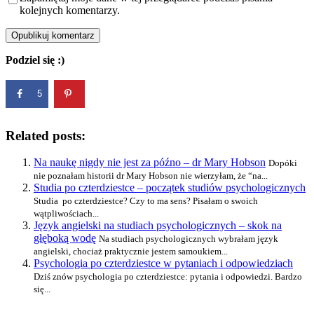
kolejnych komentarzy.
Podziel się :)
5
Related posts:
Na naukę nigdy nie jest za późno – dr Mary Hobson
Dopóki
nie poznałam historii dr Mary Hobson nie wierzyłam, że “na...
Studia po czterdziestce – początek studiów psychologicznych
Studia po czterdziestce? Czy to ma sens? Pisałam o swoich
wątpliwościach...
Język angielski na studiach psychologicznych – skok na
głęboką wodę
Na studiach psychologicznych wybrałam język
angielski, chociaż praktycznie jestem samoukiem...
Psychologia po czterdziestce w pytaniach i odpowiedziach
Dziś znów psychologia po czterdziestce: pytania i odpowiedzi. Bardzo
się...