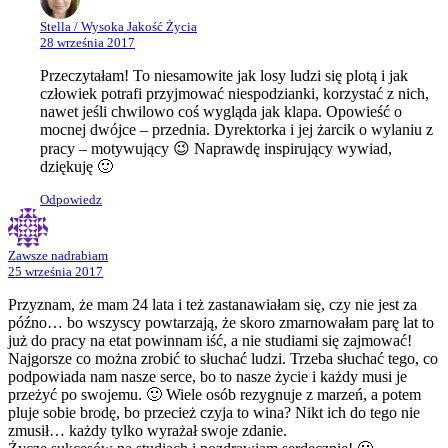
Stella / Wysoka Jakość Życia
28 września 2017
Przeczytałam! To niesamowite jak losy ludzi się plotą i jak
człowiek potrafi przyjmować niespodzianki, korzystać z nich,
nawet jeśli chwilowo coś wygląda jak klapa. Opowieść o
mocnej dwójce – przednia. Dyrektorka i jej żarcik o wylaniu z
pracy – motywujący 😉 Naprawdę inspirujący wywiad,
dziękuję 🙂
Odpowiedz
Zawsze nadrabiam
25 września 2017
Przyznam, że mam 24 lata i też zastanawiałam się, czy nie jest za
późno… bo wszyscy powtarzają, że skoro zmarnowałam parę lat to
już do pracy na etat powinnam iść, a nie studiami się zajmować!
Najgorsze co można zrobić to słuchać ludzi. Trzeba słuchać tego, co
podpowiada nam nasze serce, bo to nasze życie i każdy musi je
przeżyć po swojemu. 🙂 Wiele osób rezygnuje z marzeń, a potem
pluje sobie brodę, bo przecież czyja to wina? Nikt ich do tego nie
zmusił… każdy tylko wyrażał swoje zdanie.