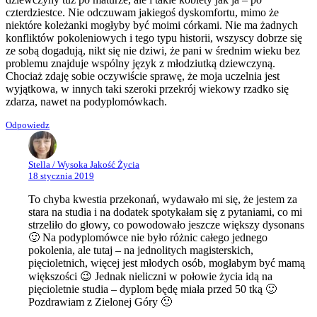
czterdziestce. Nie odczuwam jakiegoś dyskomfortu, mimo że
niektóre koleżanki mogłyby być moimi córkami. Nie ma żadnych
konfliktów pokoleniowych i tego typu historii, wszyscy dobrze się
ze sobą dogadują, nikt się nie dziwi, że pani w średnim wieku bez
problemu znajduje wspólny język z młodziutką dziewczyną.
Chociaż zdaję sobie oczywiście sprawę, że moja uczelnia jest
wyjątkowa, w innych taki szeroki przekrój wiekowy rzadko się
zdarza, nawet na podyplomówkach.
Odpowiedz
Stella / Wysoka Jakość Życia
18 stycznia 2019
To chyba kwestia przekonań, wydawało mi się, że jestem za
stara na studia i na dodatek spotykałam się z pytaniami, co mi
strzeliło do głowy, co powodowało jeszcze większy dysonans
🙂 Na podyplomówce nie było różnic całego jednego
pokolenia, ale tutaj – na jednolitych magisterskich,
pięcioletnich, więcej jest młodych osób, mogłabym być mamą
większości 😉 Jednak nieliczni w połowie życia idą na
pięcioletnie studia – dyplom będę miała przed 50 tką 🙂
Pozdrawiam z Zielonej Góry 🙂