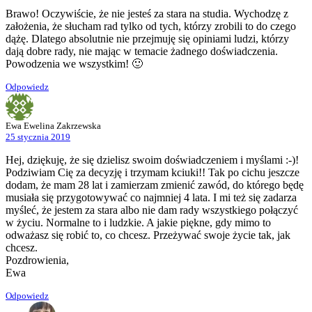
Brawo! Oczywiście, że nie jesteś za stara na studia. Wychodzę z
założenia, że słucham rad tylko od tych, którzy zrobili to do czego
dążę. Dlatego absolutnie nie przejmuję się opiniami ludzi, którzy
dają dobre rady, nie mając w temacie żadnego doświadczenia.
Powodzenia we wszystkim! 🙂
Odpowiedz
Ewa Ewelina Zakrzewska
25 stycznia 2019
Hej, dziękuję, że się dzielisz swoim doświadczeniem i myślami :-)!
Podziwiam Cię za decyzję i trzymam kciuki!! Tak po cichu jeszcze
dodam, że mam 28 lat i zamierzam zmienić zawód, do którego będę
musiała się przygotowywać co najmniej 4 lata. I mi też się zadarza
myśleć, że jestem za stara albo nie dam rady wszystkiego połączyć
w życiu. Normalne to i ludzkie. A jakie piękne, gdy mimo to
odważasz się robić to, co chcesz. Przeżywać swoje życie tak, jak
chcesz.
Pozdrowienia,
Ewa
Odpowiedz