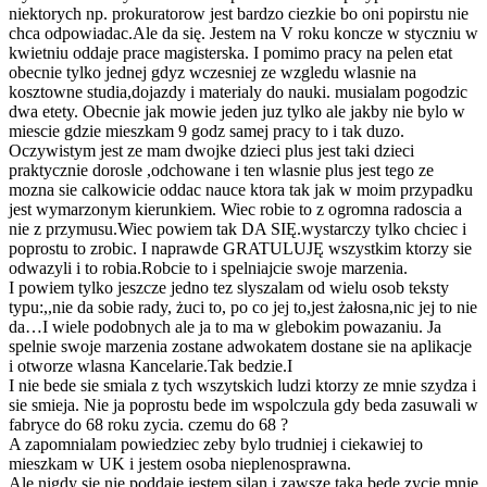
niektorych np. prokuratorow jest bardzo ciezkie bo oni popirstu nie
chca odpowiadac.Ale da się. Jestem na V roku koncze w styczniu w
kwietniu oddaje prace magisterska. I pomimo pracy na pelen etat
obecnie tylko jednej gdyz wczesniej ze wzgledu wlasnie na
kosztowne studia,dojazdy i materialy do nauki. musialam pogodzic
dwa etety. Obecnie jak mowie jeden juz tylko ale jakby nie bylo w
miescie gdzie mieszkam 9 godz samej pracy to i tak duzo.
Oczywistym jest ze mam dwojke dzieci plus jest taki dzieci
praktycznie dorosle ,odchowane i ten wlasnie plus jest tego ze
mozna sie calkowicie oddac nauce ktora tak jak w moim przypadku
jest wymarzonym kierunkiem. Wiec robie to z ogromna radoscia a
nie z przymusu.Wiec powiem tak DA SIĘ.wystarczy tylko chciec i
poprostu to zrobic. I naprawde GRATULUJĘ wszystkim ktorzy sie
odwazyli i to robia.Robcie to i spelniajcie swoje marzenia.
I powiem tylko jeszcze jedno tez slyszalam od wielu osob teksty
typu:,,nie da sobie rady, żuci to, po co jej to,jest żałosna,nic jej to nie
da…I wiele podobnych ale ja to ma w glebokim powazaniu. Ja
spelnie swoje marzenia zostane adwokatem dostane sie na aplikacje
i otworze wlasna Kancelarie.Tak bedzie.I
I nie bede sie smiala z tych wszytskich ludzi ktorzy ze mnie szydza i
sie smieja. Nie ja poprostu bede im wspolczula gdy beda zasuwali w
fabryce do 68 roku zycia. czemu do 68 ?
A zapomnialam powiedziec zeby bylo trudniej i ciekawiej to
mieszkam w UK i jestem osoba nieplenosprawna.
Ale nigdy sie nie poddaje jestem silan i zawsze taka bede zycie mnie