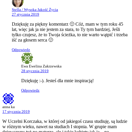
Stella / Wysoka Jakość Życia
27 stycznia 2019
Dziękuję za piękny komentarz 🙂 Cóż, mam w tym roku 45
lat, więc jak ja nie jestem za stara, to Ty tym bardziej, Jeśli
tylko czujesz, że to Twoja ścieżka, to nie warto wątpić i trzeba
iść za głosem serca 🙂
Odpowiedz
Ewa Ewelina Zakrzewska
28 stycznia 2019
Dziękuję :-). Jesteś dla mnie inspiracją!
Odpowiedz
anna ka
17 stycznia 2019
W Uczelni Korczaka, w której od jakiegoś czasu studiuję, są ludzie
w różnym wieku, nawet na studiach I stopnia. W grupie mam
dziewczyny tuż po maturze, ale i takie kobiety jak ja – po