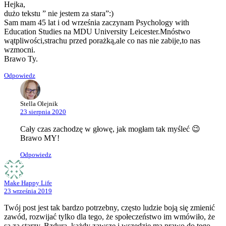
Hejka,
dużo tekstu ” nie jestem za stara”:)
Sam mam 45 lat i od września zaczynam Psychology with
Education Studies na MDU University Leicester.Mnóstwo
wątpliwości,strachu przed porażką,ale co nas nie zabije,to nas
wzmocni.
Brawo Ty.
Odpowiedz
Stella Olejnik
23 sierpnia 2020
Cały czas zachodzę w głowę, jak mogłam tak myśleć 😉
Brawo MY!
Odpowiedz
Make Happy Life
23 września 2019
Twój post jest tak bardzo potrzebny, często ludzie boją się zmienić
zawód, rozwijać tylko dla tego, że społeczeństwo im wmówiło, że
są za starzy. Bzdura, każdy zawsze i wszędzie ma prawo do tego.