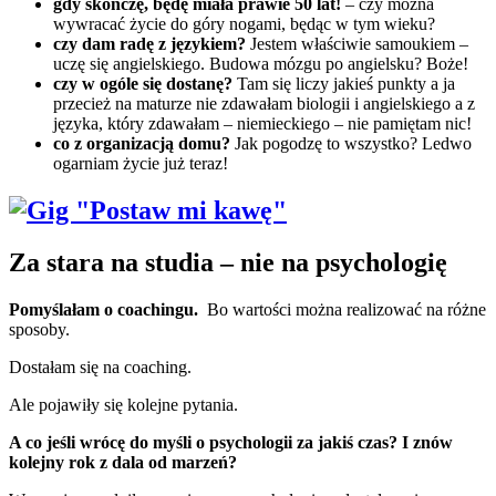
gdy skończę, będę miała prawie 50 lat!
– czy można
wywracać życie do góry nogami, będąc w tym wieku?
czy dam radę z językiem?
Jestem właściwie samoukiem –
uczę się angielskiego. Budowa mózgu po angielsku? Boże!
czy w ogóle się dostanę?
Tam się liczy jakieś punkty a ja
przecież na maturze nie zdawałam biologii i angielskiego a z
języka, który zdawałam – niemieckiego – nie pamiętam nic!
co z organizacją domu?
Jak pogodzę to wszystko? Ledwo
ogarniam życie już teraz!
Za stara na studia – nie na psychologię
Pomyślałam o coachingu.
Bo wartości można realizować na różne
sposoby.
Dostałam się na coaching.
Ale pojawiły się kolejne pytania.
A co jeśli wrócę do myśli o psychologii za jakiś czas? I znów
kolejny rok z dala od marzeń?