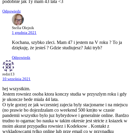
podobnie jak Ty mam 43 lata <3
Odpowiedz
Stella Olejnik
1 grudnia 2021
Kochana, szybko zleci. Mam 47 i jestem na V roku ? To ja
dziękuję, że jesteś ? Gdzie studiujesz? Jaki tryb?
Odpowiedz
redzi13
10 września 2021
hej wszystkim.
Jestem rowniez osoba ktora konczy studia w przyszlym roku i gdy
je ukoncze bede miala 44 lata.
O tyle gorzej ze jak wczesniej zajecia byly stacjonarne i na miejscu
(no prawie bo dojezdzalam co weekend 500 km)to w czasie
pandemii wszystko bylo juz hybrydowe i generalnie online. Bardzo
trudno to ogarnac bo nauka w takim okresie jest stricte z ksiazek w
moim akurat przypadku rowniez i Kodeksow . Kontakt z
wykladowcami tylko online lub prze email co w przypadku