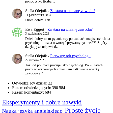
ponoć tylko liczba…
Stella Olejnik
-
Za stara na zmianę zawodu?
11 października 2023
Dzień dobry, Tak.
Ewa Eggert
-
Za stara na zmianę zawodu?
3 października 2023
Dzień dobry mam pytanie czy po studiach magisterskich na
psychologii można otworzyć prywatny gabinet??? Z góry
dziękuję za odpowiedź.
Stella Olejnik
-
Pierwszy rok psychologii
22 czerwca 2023
Tak, od pół roku pracuję jako psycholog. Po 20 latach
pracy w korporacjach zmieniłam całkowicie ścieżkę
zawodową ?
Odwiedzający dzisiaj:
22
Razem odwiedzających:
390 584
Razem komentarzy:
684
Eksperymenty i dobre nawyki
Proste życie
Nauka języka angielskiego