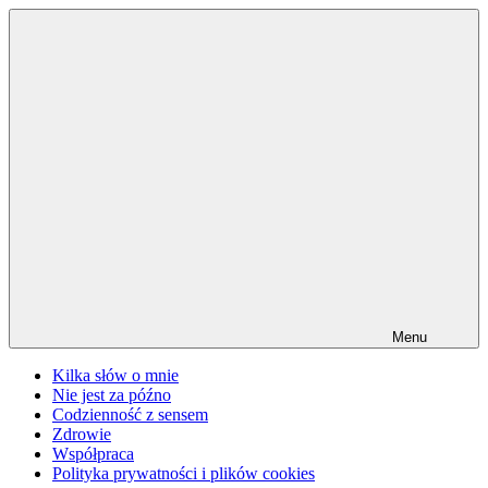
Przejdź
do
treści
Menu
Kilka słów o mnie
Nie jest za późno
Codzienność z sensem
Zdrowie
Współpraca
Polityka prywatności i plików cookies