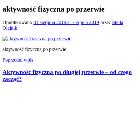
aktywność fizyczna po przerwie
Opublikowano
31 sierpnia 2019
31 sierpnia 2019
przez
Stella
Olejnik
aktywność fizyczna po przerwie
Nawigacja
Poprzedni wpis
wpisu
Aktywność fizyczna po długiej przerwie – od czego
zacząć?