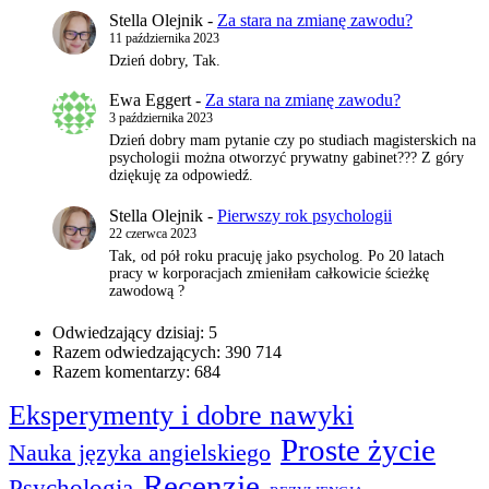
Stella Olejnik
-
Za stara na zmianę zawodu?
11 października 2023
Dzień dobry, Tak.
Ewa Eggert
-
Za stara na zmianę zawodu?
3 października 2023
Dzień dobry mam pytanie czy po studiach magisterskich na
psychologii można otworzyć prywatny gabinet??? Z góry
dziękuję za odpowiedź.
Stella Olejnik
-
Pierwszy rok psychologii
22 czerwca 2023
Tak, od pół roku pracuję jako psycholog. Po 20 latach
pracy w korporacjach zmieniłam całkowicie ścieżkę
zawodową ?
Odwiedzający dzisiaj:
5
Razem odwiedzających:
390 714
Razem komentarzy:
684
Eksperymenty i dobre nawyki
Proste życie
Nauka języka angielskiego
Recenzje
Psychologia