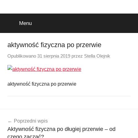
Przejdź
do
treści
Menu
aktywność fizyczna po przerwie
Opublikowano
31 sierpnia 2019
przez
Stella Olejnik
aktywność fizyczna po przerwie
Nawigacja
Poprzedni wpis
wpisu
Aktywność fizyczna po długiej przerwie – od
czego zacząć?