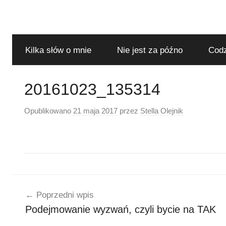
Przejdź
do
treści
Kilka słów o mnie
Nie jest za późno
Codz
20161023_135314
Opublikowano
21 maja 2017
przez
Stella Olejnik
Nawigacja
Poprzedni wpis
wpisu
Podejmowanie wyzwań, czyli bycie na TAK