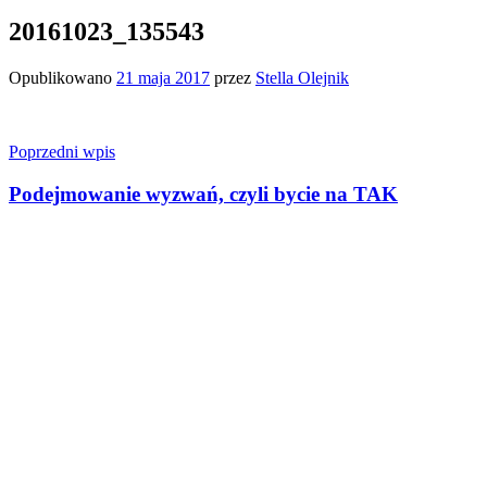
20161023_135543
Opublikowano
21 maja 2017
przez
Stella Olejnik
Nawigacja
Poprzedni wpis
wpisu
Podejmowanie wyzwań, czyli bycie na TAK