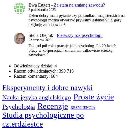
Ewa Eggert
-
Za stara na zmianę zawodu?
3 października 2023
Dzień dobry mam pytanie czy po studiach magisterskich na
psychologii można otworzyć prywatny gabinet??? Z góry
dziękuję za odpowiedź.
Stella Olejnik
-
Pierwszy rok psychologii
22 czerwca 2023
Tak, od pół roku pracuję jako psycholog. Po 20 latach
pracy w korporacjach zmieniłam całkowicie ścieżkę
zawodową ?
Odwiedzający dzisiaj:
4
Razem odwiedzających:
390 713
Razem komentarzy:
684
Eksperymenty i dobre nawyki
Proste życie
Nauka języka angielskiego
Recenzje
Psychologia
REZYLIENCJA
Studia psychologiczne po
czterdziestce