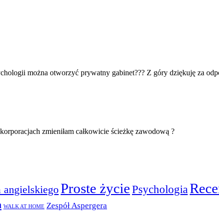
ychologii można otworzyć prywatny gabinet??? Z góry dziękuję za od
w korporacjach zmieniłam całkowicie ścieżkę zawodową ?
Proste życie
Rece
Psychologia
 angielskiego
a
Zespół Aspergera
WALK AT HOME