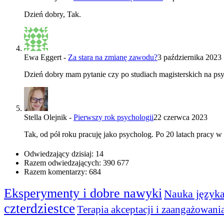
Dzień dobry, Tak.
Ewa Eggert
-
Za stara na zmianę zawodu?
3 października 2023
Dzień dobry mam pytanie czy po studiach magisterskich na ps
Stella Olejnik
-
Pierwszy rok psychologii
22 czerwca 2023
Tak, od pół roku pracuję jako psycholog. Po 20 latach pracy 
Odwiedzający dzisiaj:
14
Razem odwiedzających:
390 677
Razem komentarzy:
684
Eksperymenty i dobre nawyki
Nauka języka
czterdziestce
Terapia akceptacji i zaangażowani