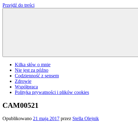
Przejdź do treści
Kilka słów o mnie
Nie jest za późno
Codzienność z sensem
Zdrowie
Współpraca
Polityka prywatności i plików cookies
CAM00521
Opublikowano
21 maja 2017
przez
Stella Olejnik