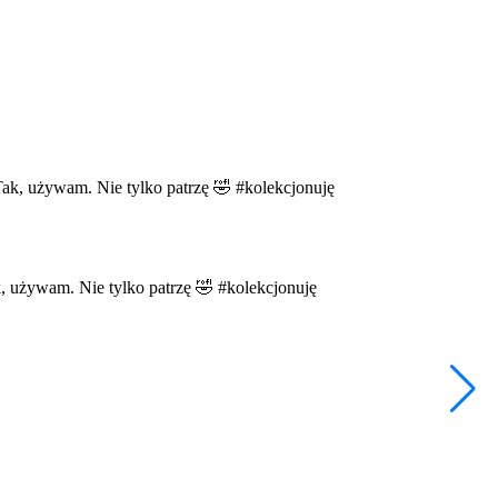
s
•
k, używam. Nie tylko patrzę 🤣 #kolekcjonuję
F
C
#
3
2