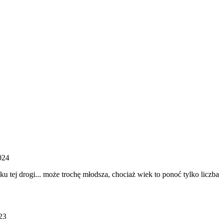
024
ku tej drogi... może trochę młodsza, chociaż wiek to ponoć tylko licz
23