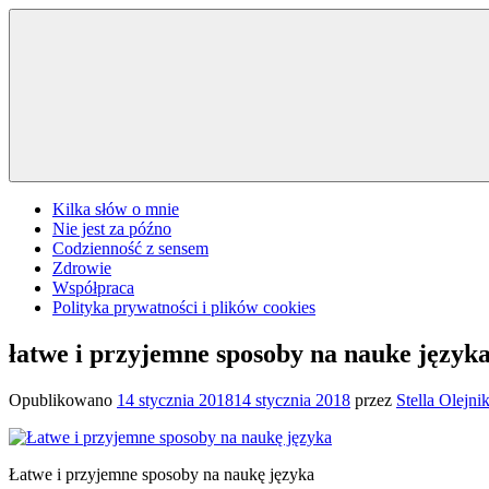
Przejdź
do
treści
Kilka słów o mnie
Nie jest za późno
Codzienność z sensem
Zdrowie
Współpraca
Polityka prywatności i plików cookies
łatwe i przyjemne sposoby na nauke język
Opublikowano
14 stycznia 2018
14 stycznia 2018
przez
Stella Olejni
Łatwe i przyjemne sposoby na naukę języka