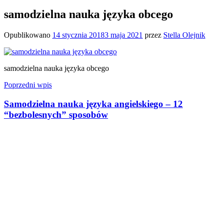
samodzielna nauka języka obcego
Opublikowano
14 stycznia 2018
3 maja 2021
przez
Stella Olejnik
samodzielna nauka języka obcego
Nawigacja
Poprzedni wpis
wpisu
Samodzielna nauka języka angielskiego – 12
“bezbolesnych” sposobów