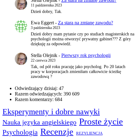
Stella Olejnik
-
Za stara na zmianę zawodu?
11 października 2023
Dzień dobry, Tak.
Ewa Eggert
-
Za stara na zmianę zawodu?
3 października 2023
Dzień dobry mam pytanie czy po studiach magisterskich na
psychologii można otworzyć prywatny gabinet??? Z góry
dziękuję za odpowiedź.
Stella Olejnik
-
Pierwszy rok psychologii
22 czerwca 2023
Tak, od pół roku pracuję jako psycholog. Po 20 latach
pracy w korporacjach zmieniłam całkowicie ścieżkę
zawodową ?
Odwiedzający dzisiaj:
47
Razem odwiedzających:
390 609
Razem komentarzy:
684
Eksperymenty i dobre nawyki
Proste życie
Nauka języka angielskiego
Recenzje
Psychologia
REZYLIENCJA