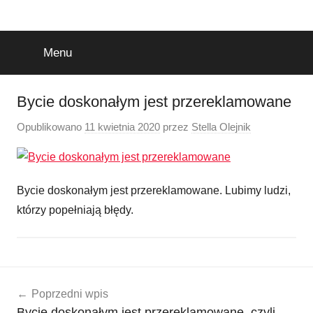
Przejdź
do
treści
Menu
Bycie doskonałym jest przereklamowane
Opublikowano
11 kwietnia 2020
przez
Stella Olejnik
Bycie doskonałym jest przereklamowane. Lubimy ludzi,
którzy popełniają błędy.
Nawigacja
Poprzedni wpis
wpisu
Bycie doskonałym jest przereklamowane, czyli