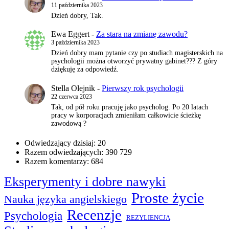
11 października 2023
Dzień dobry, Tak.
Ewa Eggert
-
Za stara na zmianę zawodu?
3 października 2023
Dzień dobry mam pytanie czy po studiach magisterskich na
psychologii można otworzyć prywatny gabinet??? Z góry
dziękuję za odpowiedź.
Stella Olejnik
-
Pierwszy rok psychologii
22 czerwca 2023
Tak, od pół roku pracuję jako psycholog. Po 20 latach
pracy w korporacjach zmieniłam całkowicie ścieżkę
zawodową ?
Odwiedzający dzisiaj:
20
Razem odwiedzających:
390 729
Razem komentarzy:
684
Eksperymenty i dobre nawyki
Proste życie
Nauka języka angielskiego
Recenzje
Psychologia
REZYLIENCJA