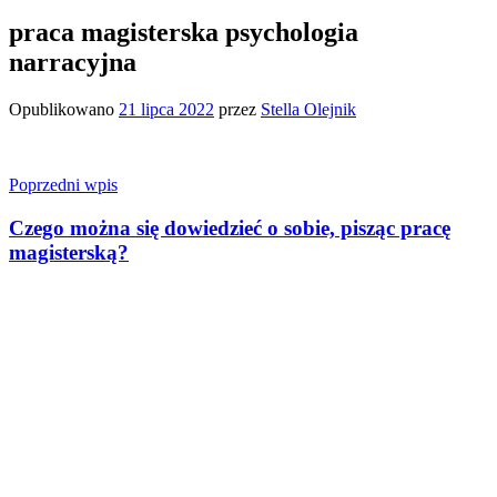
praca magisterska psychologia
narracyjna
Opublikowano
21 lipca 2022
przez
Stella Olejnik
Nawigacja
Poprzedni wpis
wpisu
Czego można się dowiedzieć o sobie, pisząc pracę
magisterską?