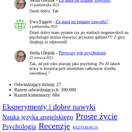
Stella Olejnik
-
Za stara na zmianę zawodu?
11 października 2023
Dzień dobry, Tak.
Ewa Eggert
-
Za stara na zmianę zawodu?
3 października 2023
Dzień dobry mam pytanie czy po studiach magisterskich na
psychologii można otworzyć prywatny gabinet??? Z góry
dziękuję za odpowiedź.
Stella Olejnik
-
Pierwszy rok psychologii
22 czerwca 2023
Tak, od pół roku pracuję jako psycholog. Po 20 latach
pracy w korporacjach zmieniłam całkowicie ścieżkę
zawodową ?
Odwiedzający dzisiaj:
27
Razem odwiedzających:
390 690
Razem komentarzy:
684
Eksperymenty i dobre nawyki
Proste życie
Nauka języka angielskiego
Recenzje
Psychologia
REZYLIENCJA