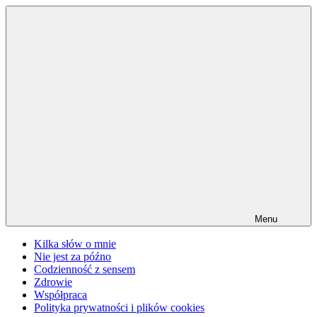
Przejdź
do
treści
Menu
Kilka słów o mnie
Nie jest za późno
Codzienność z sensem
Zdrowie
Współpraca
Polityka prywatności i plików cookies