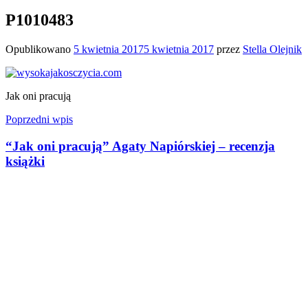
P1010483
Opublikowano
5 kwietnia 2017
5 kwietnia 2017
przez
Stella Olejnik
Jak oni pracują
Nawigacja
Poprzedni wpis
wpisu
“Jak oni pracują” Agaty Napiórskiej – recenzja
książki