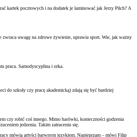
rać kartek pocztowych i na dodatek je laminować jak Jerzy Pilch? A
nie zwraca uwagę na zdrowe żywienie, uprawia sport. Wie, jak ważny
tu praca. Samodyscyplina i orka.
eci do szkoły czy pracę akademicką) zdają się być bardziej
rem czy robić coś innego. Mimo harówki, konieczności godzenia
uceniem jedzenia. Takim zatraceniu się.
j pracy mówią artyści barwnym językiem. Napieprzam – mówi Filip