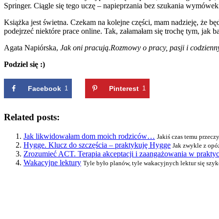
Springer. Ciągle się tego uczę – napieprzania bez szukania wymówek
Książka jest świetna. Czekam na kolejne części, mam nadzieję, że b
podejrzeć niektóre prace online. Tak, załamałam się trochę tym, jak
Agata Napiórska,
Jak oni pracują.Rozmowy o pracy, pasji i codzien
Podziel się :)
Facebook
1
Pinterest
1
Related posts:
Jak likwidowałam dom moich rodziców…
Jakiś czas temu przecz
Hygge. Klucz do szczęścia – praktykuję Hygge
Jak zwykle z opóź
Zrozumieć ACT. Terapia akceptacji i zaangażowania w praktyc
Wakacyjne lektury
Tyle było planów, tyle wakacyjnych lektur się szyk