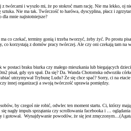
 twórcami i wyszło mi, że po stokroć mam rację. Nie ma lekko, oj nie 
się sztuka. Nie ma tak. Twórczość to harówa, dyscyplina, płacz i zgrzyt
 dla mnie najistotniejsze?
co czekać, terminy gonią i trzeba tworzyć, żeby żyć. Po prostu pisarz 
cy, co korzystają z domów pracy twórczej. Ale czy oni czekają tam na w
k w postaci braku biurka czy małego mieszkania lub biegających dzi
20m2 pisał, gdy syn spał. Da się? Da. Wanda Chotomska odwoziła cór
biać utrzymywał Trybunę Ludu? Że się chce spać? Sorry, ci na etacie 
czy innej organizacji a swoją twórczość uprawia pomiędzy.
obów, by czegoś nie robić, odwlec ten moment startu. Ci, którzy mają
wia się nagły impuls sprzątania czy scrollowania facebooka i … ogląda
osy i gotował. Wynajdywanie powodów, że się jest zmęczonym…(Agat