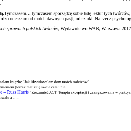
.
ędą.Tymczasem… tymczasem sporządzę sobie listę lektur tych twórców, 
 bardzo odeszłam od moich dawnych pasji, od sztuki. Na rzecz psychol
nych sprawach polskich twórców
, Wydawnictwo WAB, Warszawa 2017
ytałam książkę “Jak likwidowałam dom moich rodziców”...
nieniem (wszak realizuję swoje cele i nie...
e – Russ Harris
“Zrozumieć ACT. Terapia akceptacji i zaangażowania w praktyce
owało a …...