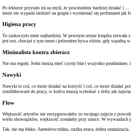
Po lekturze przyszło mi na myśl, że powinniśmy bardziej działać i …
może nie wypada siedzieć na grupie i wymieniać się perfumami ja
Higiena pracy
To zaskoczyło mnie najbardziej. W pewnym sensie książka zerwała z 
jest sen, chociaż z tym snem i jedzeniem bywa różnie, gdy wpadną w 
Minimalista kontra zbieracz
Nie ma reguły. Jedni muszą mieć czysty blat i wszystko poukładane, 
Nawyki
Nawyki to coś, co może działać na korzyść i coś, co może działać prz
zmobilizowani do pracy, w końcu muszą wyłuskać z doby jak najwięce
Flow
Większość artystów nie zrezygnowałaby ze swojego zajęcia z powodu
wielu obowiązków, większość zostałaby przy sztuce. W wywiadach jes
Tak, nie ma lekko. Samodyscyplina, ciężka praca, dobra organizacja