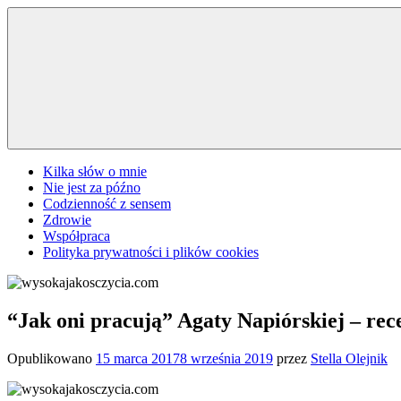
Przejdź
do
treści
Kilka słów o mnie
Nie jest za późno
Codzienność z sensem
Zdrowie
Współpraca
Polityka prywatności i plików cookies
“Jak oni pracują” Agaty Napiórskiej – rec
Opublikowano
15 marca 2017
8 września 2019
przez
Stella Olejnik