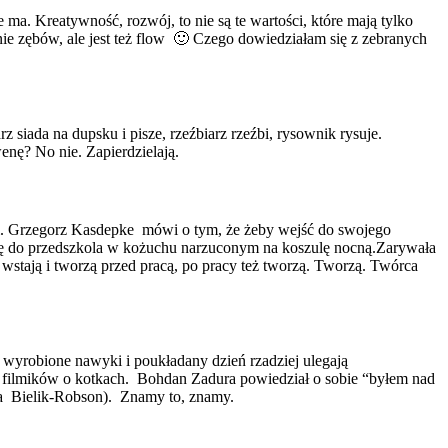
ma. Kreatywność, rozwój, to nie są te wartości, które mają tylko
anie zębów, ale jest też flow 🙂 Czego dowiedziałam się z zebranych
siada na dupsku i pisze, rzeźbiarz rzeźbi, rysownik rysuje.
enę? No nie. Zapierdzielają.
eci. Grzegorz Kasdepke mówi o tym, że żeby wejść do swojego
kę do przedszkola w kożuchu narzuconym na koszulę nocną.Zarywała
wstają i tworzą przed pracą, po pracy też tworzą. Tworzą. Twórca
 wyrobione nawyki i poukładany dzień rzadziej ulegają
nia filmików o kotkach. Bohdan Zadura powiedział o sobie “byłem nad
a Bielik-Robson). Znamy to, znamy.