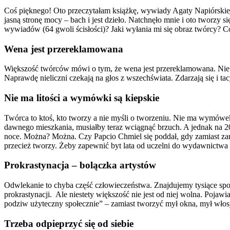
Coś pięknego! Oto przeczytałam książkę, wywiady Agaty Napiórskiej z
jasną stronę mocy – bach i jest dzieło. Natchnęło mnie i oto tworzy 
wywiadów (64 gwoli ścisłości)? Jaki wyłania mi się obraz twórcy? Co
Wena jest przereklamowana
Większość twórców mówi o tym, że wena jest przereklamowana. Nie ma 
Naprawdę nieliczni czekają na głos z wszechświata. Zdarzają się i ta
Nie ma litości a wymówki są kiepskie
Twórca to ktoś, kto tworzy a nie myśli o tworzeniu. Nie ma wymówe
dawnego mieszkania, musiałby teraz wciągnąć brzuch. A jednak na 
noce. Można? Można. Czy Papcio Chmiel się poddał, gdy zamiast zara
przecież tworzy. Żeby zapewnić byt lata od uczelni do wydawnictwa 
Prokrastynacja – bolączka artystów
Odwlekanie to chyba część człowieczeństwa. Znajdujemy tysiące spos
prokrastynacji. Ale niestety większość nie jest od niej wolna. Poja
podziw użyteczny społecznie” – zamiast tworzyć mył okna, mył wł
Trzeba odpieprzyć się od siebie