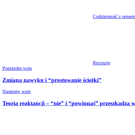
Codzienność z sense
Recenzje
Nawigacja
Poprzedni wpis
wpisu
Zmiana nawyku i “prostowanie ścieżki”
Następny wpis
Teoria reaktancji – “nie” i “powinnaś” przeszkadza 