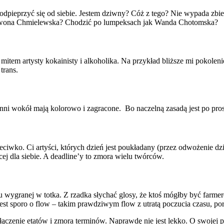
 odpieprzyć się od siebie. Jestem dziwny? Cóż z tego? Nie wypada zbie
k Iwona Chmielewska? Chodzić po lumpeksach jak Wanda Chotomska?
mitem artysty kokainisty i alkoholika. Na przykład bliższe mi pokole
trans.
inni wokół mają kolorowo i zagracone. Bo naczelną zasadą jest po pros
eciwko. Ci artyści, których dzień jest poukładany (przez odwożenie dzi
j dla siebie. A deadline’y to zmora wielu twórców.
 wygranej w totka. Z rzadka słychać glosy, że ktoś mógłby być farme
t sporo o flow – takim prawdziwym flow z utratą poczucia czasu, porz
, łączenie etatów i zmora terminów. Naprawdę nie jest lekko. O swoje