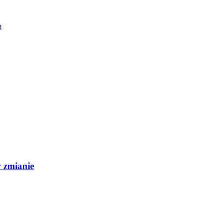
m
w zmianie