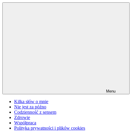
Przejdź
do
treści
Menu
Kilka słów o mnie
Nie jest za późno
Codzienność z sensem
Zdrowie
Współpraca
Polityka prywatności i plików cookies