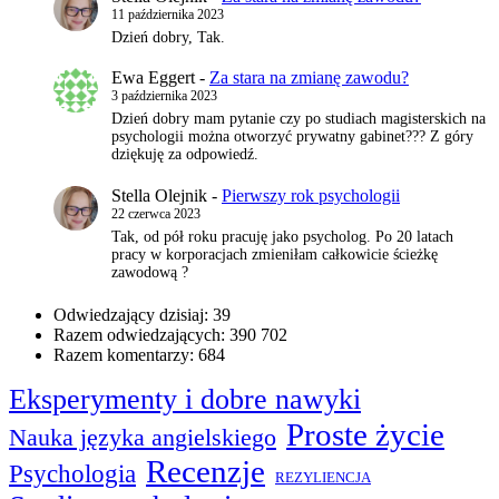
11 października 2023
Dzień dobry, Tak.
Ewa Eggert
-
Za stara na zmianę zawodu?
3 października 2023
Dzień dobry mam pytanie czy po studiach magisterskich na
psychologii można otworzyć prywatny gabinet??? Z góry
dziękuję za odpowiedź.
Stella Olejnik
-
Pierwszy rok psychologii
22 czerwca 2023
Tak, od pół roku pracuję jako psycholog. Po 20 latach
pracy w korporacjach zmieniłam całkowicie ścieżkę
zawodową ?
Odwiedzający dzisiaj:
39
Razem odwiedzających:
390 702
Razem komentarzy:
684
Eksperymenty i dobre nawyki
Proste życie
Nauka języka angielskiego
Recenzje
Psychologia
REZYLIENCJA