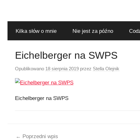
Przejdź
do
treści
Kilka słów o mnie
Nie jest za późno
Codz
Eichelberger na SWPS
Opublikowano
18 sierpnia 2019
przez
Stella Olejnik
Eichelberger na SWPS
Nawigacja
Poprzedni wpis