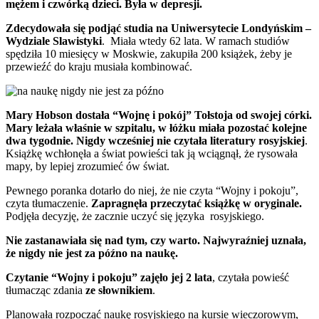
mężem i czwórką dzieci. Była w depresji.
Zdecydowała się podjąć studia na Uniwersytecie Londyńskim –
Wydziale Slawistyki
. Miała wtedy 62 lata. W ramach studiów
spędziła 10 miesięcy w Moskwie, zakupiła 200 książek, żeby je
przewieźć do kraju musiała kombinować.
Mary Hobson dostała “Wojnę i pokój” Tołstoja od swojej córki.
Mary leżała właśnie w szpitalu, w łóżku miała pozostać kolejne
dwa tygodnie. Nigdy wcześniej nie czytała literatury rosyjskiej
.
Książkę wchłonęła a świat powieści tak ją wciągnął, że rysowała
mapy, by lepiej zrozumieć ów świat.
Pewnego poranka dotarło do niej, że nie czyta “Wojny i pokoju”,
czyta tłumaczenie.
Zapragnęła przeczytać książkę w oryginale.
Podjęła decyzję, że zacznie uczyć się języka rosyjskiego.
Nie zastanawiała się nad tym, czy warto. Najwyraźniej uznała,
że nigdy nie jest za późno na naukę.
Czytanie “Wojny i pokoju” zajęło jej 2 lata
, czytała powieść
tłumacząc zdania
ze słownikiem
.
Planowała rozpocząć naukę rosyjskiego na kursie wieczorowym,