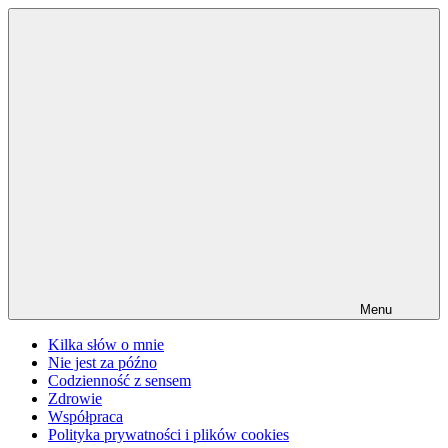
Przejdź
do
treści
Menu
Kilka słów o mnie
Nie jest za późno
Codzienność z sensem
Zdrowie
Współpraca
Polityka prywatności i plików cookies