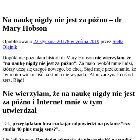
Na naukę nigdy nie jest za późno – dr
Mary Hobson
Opublikowano
22 stycznia 2017
8 września 2019
przez
Stella
Olejnik
Dopóki nie poznałam historii dr Mary Hobson
nie wierzyłam, że
“na naukę nigdy nie jest za późno”
. Za mało wokół mnie ludzi,
którzy uczą się czegoś nowego, bo chcą. Stąd moje przekonanie, że
“w moim wieku” iść na studia nie wypada. Albo zaczynać coś od
zera. Błąd!
Nie wierzyłam, że na naukę nigdy nie jest
za późno i Internet mnie w tym
utwierdzał
Tak,
przeglądałam fora szukając odpowiedzi na pytanie “czy
studia 40 plus mają sens?”.
Litości! Zgrozo!
Dowiadywałam się, że nie warto iść na studia