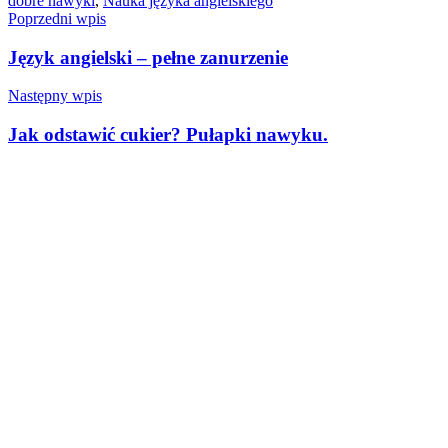
dobre nawyki
,
Nauka języka angielskiego
Nawigacja
Poprzedni wpis
wpisu
Język angielski – pełne zanurzenie
Następny wpis
Jak odstawić cukier? Pułapki nawyku.