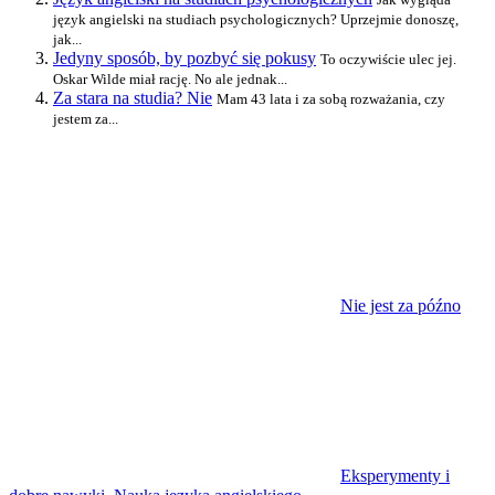
język angielski na studiach psychologicznych? Uprzejmie donoszę,
jak...
Jedyny sposób, by pozbyć się pokusy
To oczywiście ulec jej.
Oskar Wilde miał rację. No ale jednak...
Za stara na studia? Nie
Mam 43 lata i za sobą rozważania, czy
jestem za...
Nie jest za późno
Eksperymenty i