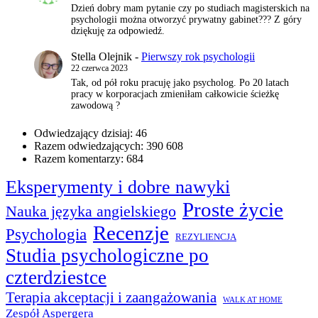
Dzień dobry mam pytanie czy po studiach magisterskich na
psychologii można otworzyć prywatny gabinet??? Z góry
dziękuję za odpowiedź.
Stella Olejnik
-
Pierwszy rok psychologii
22 czerwca 2023
Tak, od pół roku pracuję jako psycholog. Po 20 latach
pracy w korporacjach zmieniłam całkowicie ścieżkę
zawodową ?
Odwiedzający dzisiaj:
46
Razem odwiedzających:
390 608
Razem komentarzy:
684
Eksperymenty i dobre nawyki
Proste życie
Nauka języka angielskiego
Recenzje
Psychologia
REZYLIENCJA
Studia psychologiczne po
czterdziestce
Terapia akceptacji i zaangażowania
WALK AT HOME
Zespół Aspergera