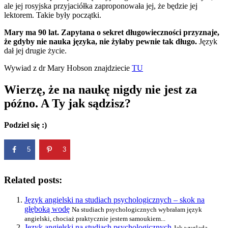
ale jej rosyjska przyjaciółka zaproponowała jej, że będzie jej
lektorem. Takie były początki.
Mary ma 90 lat. Zapytana o sekret długowieczności przyznaje,
że gdyby nie nauka języka, nie żyłaby pewnie tak długo.
Język
dał jej drugie życie.
Wywiad z dr Mary Hobson znajdziecie
TU
Wierzę, że na naukę nigdy nie jest za
późno. A Ty jak sądzisz?
Podziel się :)
5
3
Related posts:
Język angielski na studiach psychologicznych – skok na
głęboką wodę
Na studiach psychologicznych wybrałam język
angielski, chociaż praktycznie jestem samoukiem...
Język angielski na studiach psychologicznych
Jak wygląda