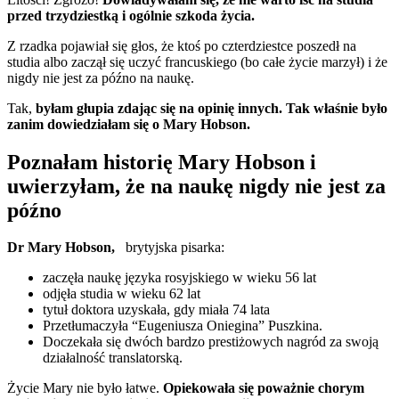
przed trzydziestką i ogólnie szkoda życia.
Z rzadka pojawiał się głos, że ktoś po czterdziestce poszedł na
studia albo zaczął się uczyć francuskiego (bo całe życie marzył) i że
nigdy nie jest za późno na naukę.
Tak,
byłam głupia zdając się na opinię innych. Tak właśnie było
zanim dowiedziałam się o Mary Hobson.
Poznałam historię Mary Hobson i
uwierzyłam, że na naukę nigdy nie jest za
późno
Dr Mary Hobson,
brytyjska pisarka:
zaczęła naukę języka rosyjskiego w wieku 56 lat
odjęła studia w wieku 62 lat
tytuł doktora uzyskała, gdy miała 74 lata
Przetłumaczyła “Eugeniusza Oniegina” Puszkina.
Doczekała się dwóch bardzo prestiżowych nagród za swoją
działalność translatorską.
Życie Mary nie było łatwe.
Opiekowała się poważnie chorym