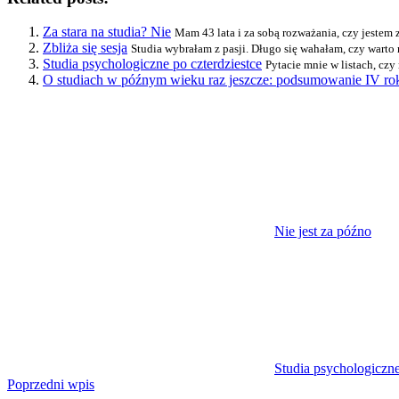
Za stara na studia? Nie
Mam 43 lata i za sobą rozważania, czy jestem z
Zbliża się sesja
Studia wybrałam z pasji. Długo się wahałam, czy warto 
Studia psychologiczne po czterdziestce
Pytacie mnie w listach, czy
O studiach w późnym wieku raz jeszcze: podsumowanie IV rok
Nie jest za późno
Studia psychologiczne
Nawigacja
Poprzedni wpis