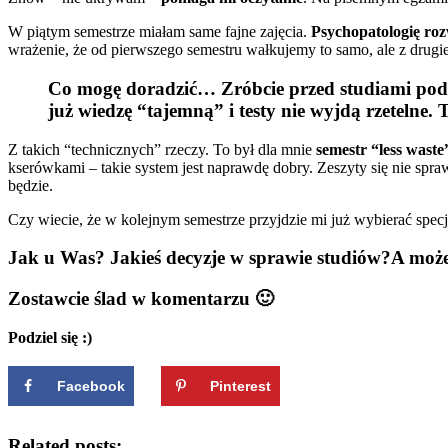
W piątym semestrze miałam same fajne zajęcia.
Psychopatologię roz
wrażenie, że od pierwszego semestru wałkujemy to samo, ale z drugie
Co mogę doradzić…
Zróbcie przed studiami pod
już wiedzę “tajemną” i testy nie wyjdą rzetelne. 
Z takich “technicznych” rzeczy. To był dla mnie
semestr “less waste
kserówkami – takie system jest naprawdę dobry. Zeszyty się nie spr
będzie.
Czy wiecie, że w kolejnym semestrze przyjdzie mi już wybierać specj
Jak u Was? Jakieś decyzje w sprawie studiów?A moż
Zostawcie ślad w komentarzu 🙂
Podziel się :)
Facebook
Pinterest
Related posts: