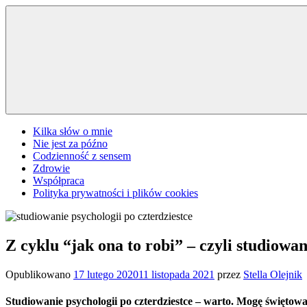
Przejdź
do
treści
Kilka słów o mnie
Nie jest za późno
Codzienność z sensem
Zdrowie
Współpraca
Polityka prywatności i plików cookies
Z cyklu “jak ona to robi” – czyli studiowan
Opublikowano
17 lutego 2020
11 listopada 2021
przez
Stella Olejnik
Studiowanie psychologii po czterdziestce – warto. Mogę świętować 