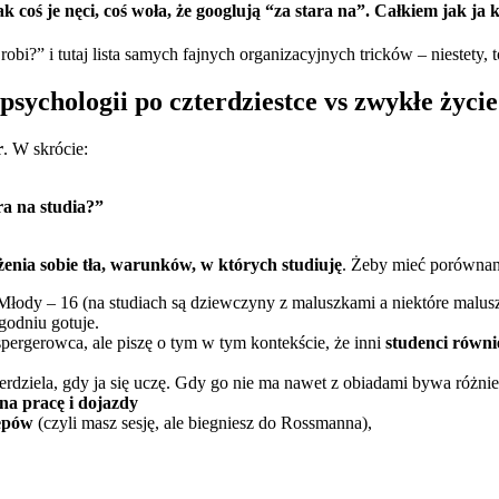
k coś je nęci, coś woła, że googlują “za stara na”. Całkiem jak ja k
robi?” i tutaj lista samych fajnych organizacyjnych tricków – niestety,
psychologii po czterdziestce vs zwykłe życie
r
. W skrócie:
ra na studia?”
enia sobie tła, warunków, w których studiuję
. Żeby mieć porównani
, Młody – 16 (na studiach są dziewczyny z maluszkami a niektóre malu
godniu gotuje.
ergerowca, ale piszę o tym w tym kontekście, że inni
studenci równie
pierdziela, gdy ja się uczę. Gdy go nie ma nawet z obiadami bywa różnie
na pracę i dojazdy
lepów
(czyli masz sesję, ale biegniesz do Rossmanna),