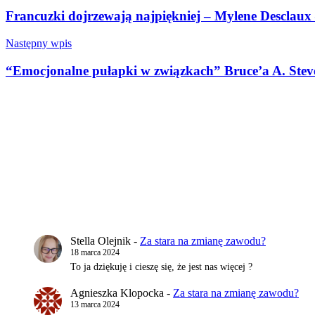
wpisu
Francuzki dojrzewają najpiękniej – Mylene Desclaux 
Następny wpis
“Emocjonalne pułapki w związkach” Bruce’a A. Steve
Stella Olejnik
-
Za stara na zmianę zawodu?
18 marca 2024
To ja dziękuję i cieszę się, że jest nas więcej ?
Agnieszka Klopocka
-
Za stara na zmianę zawodu?
13 marca 2024