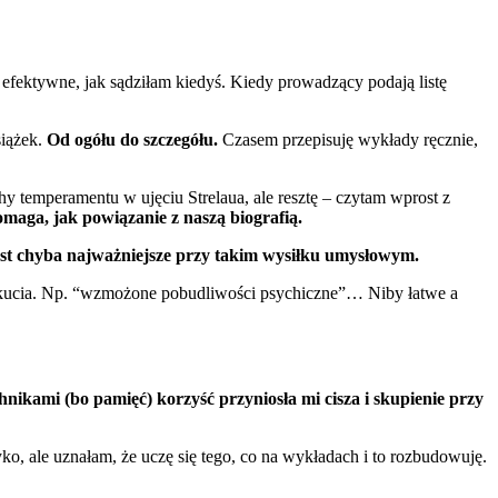
ak efektywne, jak sądziłam kiedyś. Kiedy prowadzący podają listę
siążek.
Od ogółu do szczegółu.
Czasem przepisuję wykłady ręcznie,
hy temperamentu w ujęciu Strelaua, ale resztę – czytam wprost z
pomaga, jak powiązanie z naszą biografią.
jest chyba najważniejsze przy takim wysiłku umysłowym.
 wykucia. Np. “wzmożone pobudliwości psychiczne”… Niby łatwe a
kami (bo pamięć) korzyść przyniosła mi cisza i skupienie przy
, ale uznałam, że uczę się tego, co na wykładach i to rozbudowuję.