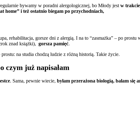
 regularnie bywamy w poradni alergologicznej, bo Młody jest
w trakcie
at home” i też ostatnio biegam po przychodniach,
pa, rehabilitacja, gorsze dni z alergią. I na to “zasmażka” – po prostu
wzrok znad książki),
gorsza pamięć
.
 prostu: na studia chodzą ludzie z różną historią. Takie życie.
– o czym już napisałam
estce
. Sama, pewnie wiecie,
byłam przerażona biologią, bałam się an