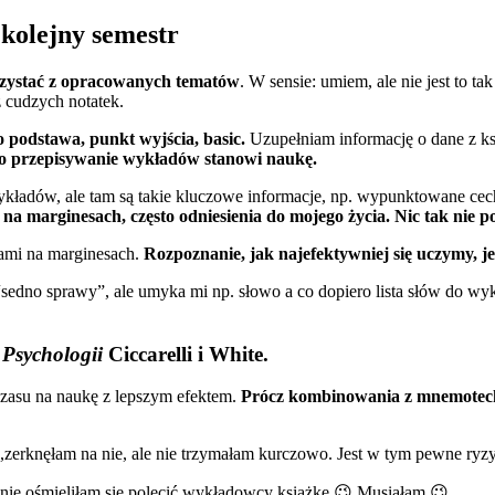
 kolejny semestr
zystać z opracowanych tematów
. W sensie: umiem, ale nie jest to t
 cudzych notatek.
 podstawa, punkt wyjścia, basic.
Uzupełniam informację o dane z k
o przepisywanie wykładów stanowi naukę.
wykładów, ale tam są takie kluczowe informacje, np. wypunktowane cec
 na marginesach, często odniesienia do mojego życia. Nic tak nie 
łami na marginesach.
Rozpoznanie, jak najefektywniej się uczymy, 
 “sedno sprawy”, ale umyka mi np. słowo a co dopiero lista słów do
z
Psychologii
Ciccarelli i White.
 czasu na naukę z lepszym efektem.
Prócz kombinowania z mnemotechni
rknęłam na nie, ale nie trzymałam kurczowo. Jest w tym pewne ryzyko
ie ośmieliłam się polecić wykładowcy książkę 😉 Musiałam 😉