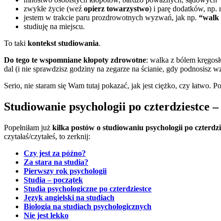
zwykłe życie (weź
opierz towarzystwo
) i parę dodatków, np.
jestem w trakcie paru prozdrowotnych wyzwań, jak np.
“walk 
studiuję na miejscu.
To taki
kontekst studiowania
.
Do tego te wspomniane kłopoty zdrowotne
: walka z bólem kręgosłu
dal (i nie sprawdzisz godziny na zegarze na ścianie, gdy podnosisz 
Serio, nie staram się Wam tutaj pokazać, jak jest ciężko, czy łatwo. Po
Studiowanie psychologii po czterdziestce 
Popełniłam już
kilka postów o studiowaniu psychologii po czterdzi
czytałaś/czytałeś, to zerknij:
Czy jest za późno?
Za stara na studia?
Pierwszy rok psychologii
Studia – początek
Studia psychologiczne po czterdziestce
Język angielski na studiach
Biologia na studiach psychologicznych
Nie jest lekko