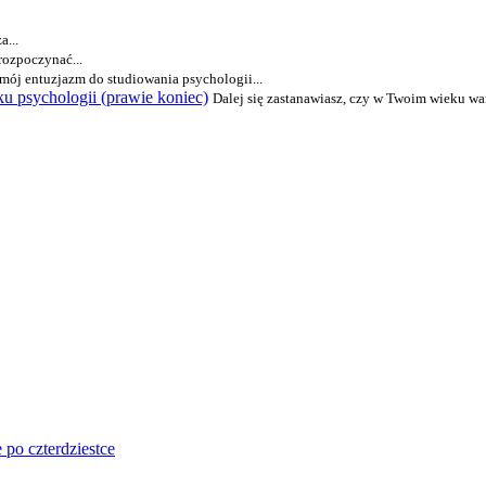
a...
rozpoczynać...
 mój entuzjazm do studiowania psychologii...
u psychologii (prawie koniec)
Dalej się zastanawiasz, czy w Twoim wieku war
 po czterdziestce