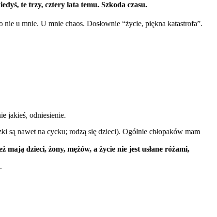
iedyś, te trzy, cztery lata temu. Szkoda czasu.
 to nie u mnie. U mnie chaos. Dosłownie “życie, piękna katastrofa”.
e jakieś, odniesienie.
szki są nawet na cycku; rodzą się dzieci). Ogólnie chłopaków mam
ż mają dzieci, żony, mężów, a życie nie jest usłane różami,
.