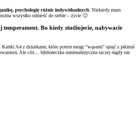
ganikę, psychologię różnic indywidualnych
. Niekiedy mam
można wszystko odnieść do siebie – życie 🙂
ój temperament
. Bo kiedy studiujecie, nabywacie
t. Kartki A4 z dziurkami, które potem mogę “wąsami” spiąć z jakimiś
owaniem. Ale cóż… biblioteczka minimalistyczna raczej nigdy nie