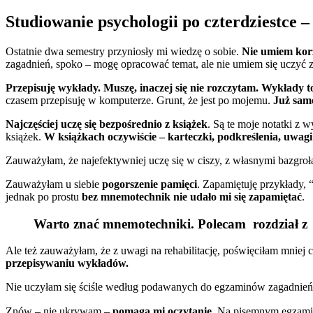
Studiowanie psychologii po czterdziestce –
Ostatnie dwa semestry przyniosły mi wiedzę o sobie.
Nie umiem kor
zagadnień, spoko – mogę opracować temat, ale nie umiem się uczyć z
Przepisuję wykłady. Muszę, inaczej się nie rozczytam.
Wykłady to
czasem przepisuję w komputerze. Grunt, że jest po mojemu.
Już sam
Najczęściej uczę się bezpośrednio z książek
. Są te moje notatki z 
książek.
W książkach oczywiście – karteczki, podkreślenia, uwagi
Zauważyłam, że najefektywniej uczę się w ciszy, z własnymi bazgro
Zauważyłam u siebie
pogorszenie pamięci
. Zapamiętuję przykłady,
jednak po prostu
bez mnemotechnik nie udało mi się zapamiętać
.
Warto znać mnemotechniki. Polecam rozdział 
Ale też zauważyłam, że z uwagi na rehabilitację, poświęciłam mniej
przepisywaniu wykładów.
Nie uczyłam się ściśle według podawanych do egzaminów zagadnień,ze
Znów – nie ukrywam –
pomaga mi oczytanie
. Na pisemnym egzamin