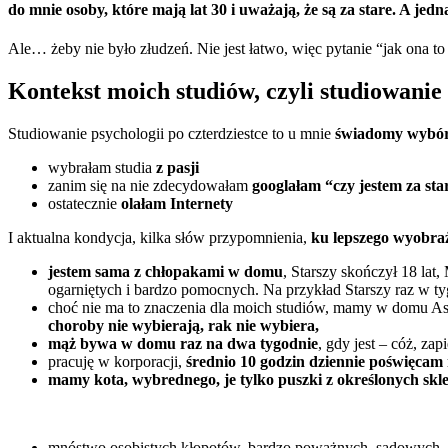
do mnie osoby, które mają lat 30 i uważają, że są za stare. A jedna
Ale… żeby nie było złudzeń. Nie jest łatwo, więc pytanie “jak ona to 
Kontekst moich studiów, czyli studiowanie 
Studiowanie psychologii po czterdziestce to u mnie
świadomy wybó
wybrałam studia
z pasji
zanim się na nie zdecydowałam
googlałam “czy jestem za sta
ostatecznie
olałam Internety
I aktualna kondycja, kilka słów przypomnienia,
ku lepszego wyobraż
jestem sama z chłopakami w domu
, Starszy skończył 18 lat
ogarniętych i bardzo pomocnych. Na przykład Starszy raz w ty
choć nie ma to znaczenia dla moich studiów, mamy w domu Asp
choroby nie wybierają, rak nie wybiera,
mąż bywa w domu raz na dwa tygodnie
, gdy jest – cóż, za
pracuję w korporacji,
średnio 10 godzin dziennie poświęcam 
mamy kota, wybrednego, je tylko puszki z określonych sk
mnóstwo osobistych kłopotów, bardzo poważnych, sądowych